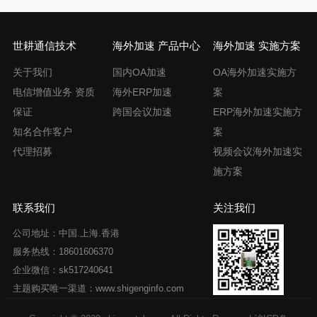
世耕通信技术
海外加速 产品中心
海外加速 实施方案
关于我们
国内OA加速
OA海外加速实施方
电信增值业务 资质
海外ERP加速
案
保证
跨国会议加速
ERP海外加速实施方
知名合作客户
案
代理招募
视频会议海外加速实
施方案
联系我们
关注我们
公司地址：中国.上海.香港
服务热线：18601606370
企业微信：sk517240641
主题购买唯一渠道：www.shigenginfo.com