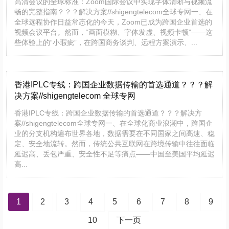
高清会议的全球标准：Zoom国际会议中实现字体清晰与视频流
畅的完整指南？？？解决方案//shigengtelecom全球专网一、在
全球远程协作日益常态化的今天，Zoom已成为跨国企业首选的
视频会议平台。然而，“画面模糊、字体发虚、视频卡顿”——这
些体验上的“小瑕疵”，在跨国商务谈判、远程方案演示、...
香港IPLC专线：跨国企业数据传输的首选通道？？？解
决方案//shigengtelecom 全球专网
香港IPLC专线：跨国企业数据传输的首选通道？？？解决方
案//shigengtelecom全球专网一、在全球化商业浪潮中，跨国企
业的分支机构遍布世界各地，数据需要在不同国家之间高速、稳
定、安全地流转。然而，传统公共互联网在跨境传输中往往面临
延迟高、丢包严重、安全性不足等痛点——中国至美国平均延迟
高...
文
1
2
3
4
5
6
7
8
9
章
导
航
10
下一页