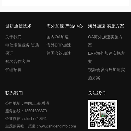
世耕通信技术
海外加速 产品中心
海外加速 实施方案
关于我们
国内OA加速
OA海外加速实施方
电信增值业务 资质
海外ERP加速
案
保证
跨国会议加速
ERP海外加速实施方
知名合作客户
案
代理招募
视频会议海外加速实
施方案
联系我们
关注我们
公司地址：中国.上海.香港
服务热线：18601606370
企业微信：sk517240641
主题购买唯一渠道：www.shigenginfo.com