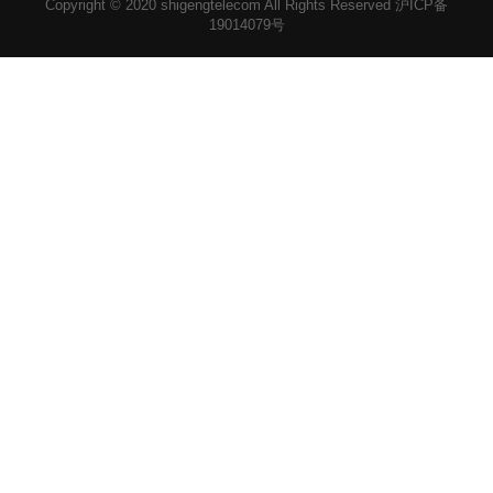
Copyright © 2020
shigengtelecom
All Rights Reserved
沪ICP备
19014079号