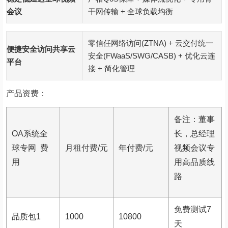
会议
干网传输 + 全球负载均衡
零信任网络访问(ZTNA) + 云交付统一
便捷安全访问共享云
安全(FWaaS/SWG/CASB) + 优化云连
平台
接 + 简化管理
产品资费：
备注
：董事
OA
系统全
长，总经理
球专网
费
月租付费/元
年付费/元
视频会议专
用
用高品质线
路
免费测试7
品质包1
1000
10800
天