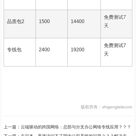
免费测试7
品质包2
1500
14400
天
免费测试7
专线包
2400
19200
天
版权所有：shigengtelecom
上一篇：云端驱动的跨国网络：总部与分支办公网络专线应用？？？
解决方案//shigengtelecom 全球专网
下一篇：在日本、香港访问不了国内公司系统的问题？？？解决方