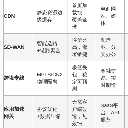
首屏加
电商网
静态资源边
载快，
CDN
站、媒
缘缓存
覆盖全
体
球
性价比
制造
智能选路
SD-WAN
高，部
业、分
+链路聚合
署敏捷
支办公
极低丢
金融交
MPLS/CN2
包，稳
跨境专线
易、实
物理隔离
定可预
时制造
测
无需客
SaaS平
应用加速
协议优化
户端改
台、API
网关
+数据压缩
造，见
服务
效快