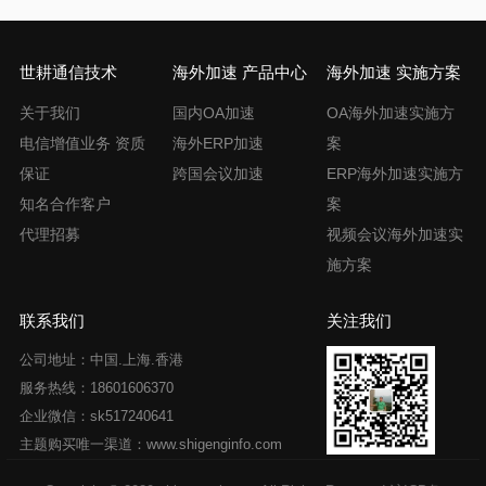
世耕通信技术
海外加速 产品中心
海外加速 实施方案
关于我们
国内OA加速
OA海外加速实施方
电信增值业务 资质
海外ERP加速
案
保证
跨国会议加速
ERP海外加速实施方
知名合作客户
案
代理招募
视频会议海外加速实
施方案
联系我们
关注我们
公司地址：中国.上海.香港
服务热线：18601606370
企业微信：sk517240641
主题购买唯一渠道：www.shigenginfo.com