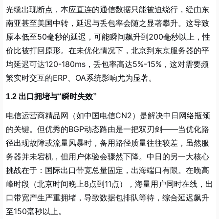
光缆出现断点，本应直连的通信数据只能被迫绕行，经由东
南亚甚至美国中转，延迟与丢包率会随之显著攀升。这导致
原本低至50毫秒的延迟，可能瞬间飙升到200毫秒以上，性
价比被打回原形。在未优化情况下，北京到东京服务器的平
均延迟可达120-180ms，丢包率高达5%-15%，这对需要频
繁实时交互的ERP、OA系统影响尤为显著。
1.2 出口拥堵与“瞬时失效”
电信运营商精品网（如中国电信CN2）是解决中日网络瓶颈
的关键。但优秀的BGP动态路由是一把双刃剑——当优化路
径出现故障或流量风暴时，备用路径质量往往较差，虽然服
务器并未宕机，但用户体验会骤然下降。中日的另一大核心
挑战在于：国际出口带宽总量固定，出海端口有限。在晚高
峰时段（北京时间晚上8点到11点），海量用户同时在线，出
口带宽产生严重拥堵，导致数据包排队等待，综合延迟飙升
至150毫秒以上。