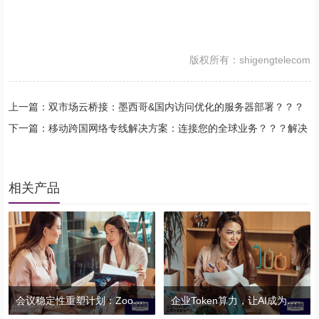
版权所有：shigengtelecom
上一篇：双市场云桥接：墨西哥&国内访问优化的服务器部署？？？
解决方案//shigengtelecom 全球专网
下一篇：​移动跨国网络专线解决方案：连接您的全球业务？？？解决
方案//shigengtelecom 全球专网
相关产品
会议稳定性重塑计划：Zoom会议中断问题的综合治理？？？解决方案//shigengtelecom 全球专网
企业Token算力，让AI成为创新生产力？？？解决方案//shigengtelecom 全球专网