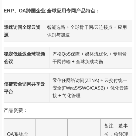
ERP、OA跨国企业 全球应用专网产品特点：
迅速访问全球云资
智能选路 + 全球骨干网/云连接点 + 应用
源
识别与加速
稳定低延迟全球视频
严格QoS保障 + 媒体流优化 + 专用骨
会议
干网传输 + 全球负载均衡
零信任网络访问(ZTNA) + 云交付统一
便捷安全访问共享云
安全(FWaaS/SWG/CASB) + 优化云连
平台
接 + 简化管理
产品资费：
备注
：董事
OA
系统全
长，总经理