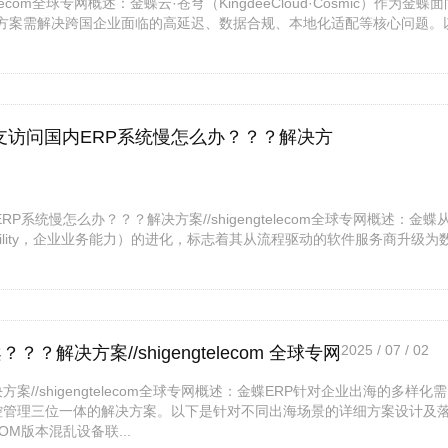
ecom全球专网概述：金蝶云·苍穹（KingdeeCloud·Cosmic）作为金蝶面
速方案需解决跨国企业面临的高延迟、数据合规、本地化适配等核心问题。
分支访问国内ERP系统慢怎么办？？？解决方
P系统慢怎么办？？？解决方案//shigengtelecom全球专网概述：金蝶
ssCapability，企业业务能力）的进化，标志着其从流程驱动的软件服务商升级为
2025 / 07 / 02
解决方案//shigengtelecom 全球专网
//shigengtelecom全球专网概述：金蝶ERP针对企业出海的多样化需
控管理三位一体的解决方案。以下是针对不同出海场景的详细方案设计及
M版本混乱设备联...